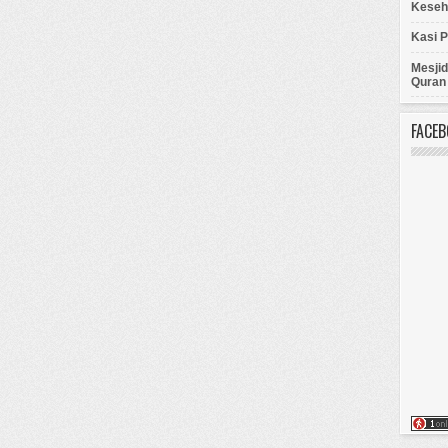
Keseh
Kasi 
Mesji
Quran 
FACE