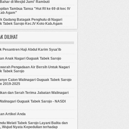
Bahar di Mesjid Jami' Rambuti
ilan Tambua Tansa "Hut RI ke 69 di kec IV
Kab Agam"
ek Gadang Batagak Penghulu di Nagari
k Tabek Sarojo Kec.IV Koto Kab.Agam
K DILIHAT
 Pesantren Haji Abdul Karim Syua'ib
tan Anak Nagari Guguak Tabek Sarojo
warah Pengadaan Air Bersih Untuk Nagari
k Tabek Sarojo
nye Calon Walinagari Guguak Tabek Sarojo
de 2019-2025
ikan dan Serah Terima Jabatan Walinagari
 Walinagari Guguak Tabek Sarojo - NASDI
an Artikel Anda
du Melati Tabek Sarojo Layani Balita dan
, Wujud Nyata Kepedulian terhadap