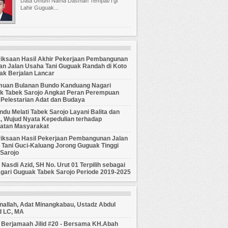
Data Umum Nama Dasman Tempat/Tgl
Lahir Guguak...
iksaan Hasil Akhir Pekerjaan Pembangunan
an Jalan Usaha Tani Guguak Randah di Koto
ak Berjalan Lancar
muan Bulanan Bundo Kanduang Nagari
k Tabek Sarojo Angkat Peran Perempuan
 Pelestarian Adat dan Budaya
du Melati Tabek Sarojo Layani Balita dan
, Wujud Nyata Kepedulian terhadap
atan Masyarakat
iksaan Hasil Pekerjaan Pembangunan Jalan
Tani Guci-Kaluang Jorong Guguak Tinggi
Sarojo
Nasdi Azid, SH No. Urut 01 Terpilih sebagai
gari Guguak Tabek Sarojo Periode 2019-2025
allah, Adat Minangkabau, Ustadz Abdul
 LC, MA
 Berjamaah Jilid #20 - Bersama KH.Abah