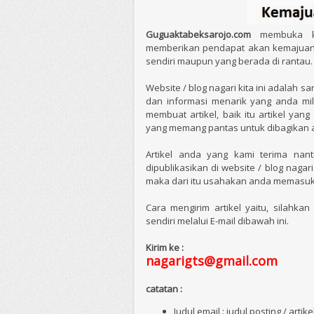
Guguaktabeksarojo.com
membuka ke
memberikan pendapat akan kemajuan n
sendiri maupun yang berada di rantau.
Website / blog nagari kita ini adalah
dan informasi menarik yang anda mil
membuat artikel, baik itu artikel ya
yang memang pantas untuk dibagikan a
Artikel anda yang kami terima nan
dipublikasikan di website / blog naga
maka dari itu usahakan anda memasukk
Cara mengirim artikel yaitu, silahk
sendiri melalui E-mail dibawah ini.
Kirim ke :
nagarigts
@gmail.com
catatan :
Judul email : judul posting / artike