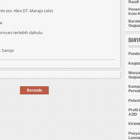
Raudl 
Penamp
 (ex: Alex DT. Marajo Lelo)
Koto 
Baral
ia
Gugua
proses terlebih dahulu
BANYA
 Sarojo
Pondok
Kegia
Musya
Gugua
Kampa
Beranda
Perio
Pelant
Profil
AZID
Kirimk
Posyan
Lansia