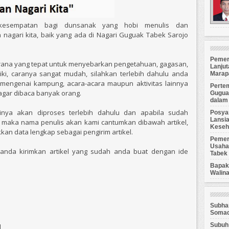
sempatan bagi dunsanak yang hobi menulis dan
agari kita, baik yang ada di Nagari Guguak Tabek Sarojo
Pemer
 sarana yang tepat untuk menyebarkan pengetahuan, gagasan,
Lanjut
iki, caranya sangat mudah, silahkan terlebih dahulu anda
Marap
ng mengenai kampung, acara-acara maupun aktivitas lainnya
Perte
gar dibaca banyak orang.
Gugua
dalam
tinya akan diproses terlebih dahulu dan apabila sudah
Posyan
Lansia
ri maka nama penulis akan kami cantumkan dibawah artikel,
Keseh
an data lengkap sebagai pengirim artikel.
Pemer
Usaha 
an anda kirimkan artikel yang sudah anda buat dengan ide
Tabek 
Bapak 
Walina
Subhan
Somad
Subuh
l