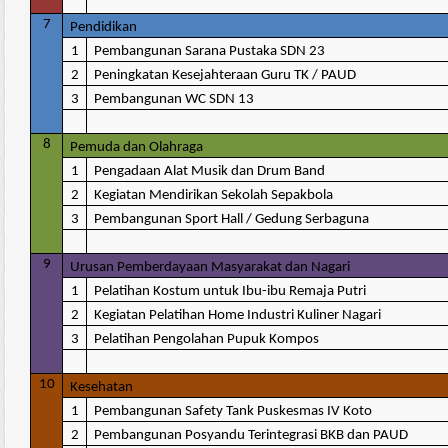
7
Pendidikan
1
Pembangunan Sarana Pustaka SDN 23
2
Peningkatan Kesejahteraan Guru TK / PAUD
3
Pembangunan WC SDN 13
8
Pemuda dan Olahraga
1
Pengadaan Alat Musik dan Drum Band
2
Kegiatan Mendirikan Sekolah Sepakbola
3
Pembangunan Sport Hall / Gedung Serbaguna
9
Urusan Pemberdayaan Masyarakat dan Nagari
1
Pelatihan Kostum untuk Ibu-ibu Remaja Putri
2
Kegiatan Pelatihan Home Industri Kuliner Nagari
3
Pelatihan Pengolahan Pupuk Kompos
10
Kesehatan
1
Pembangunan Safety Tank Puskesmas IV Koto
2
Pembangunan Posyandu Terintegrasi BKB dan PAUD