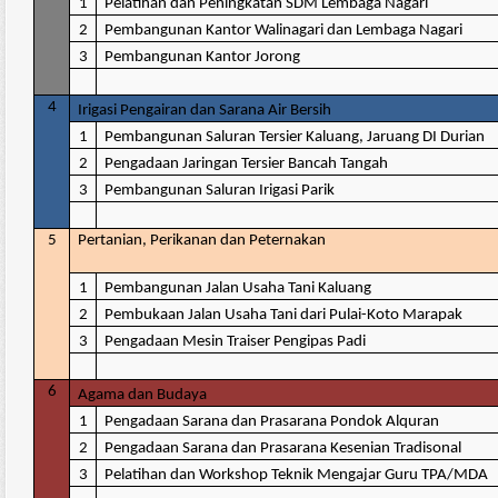
1
Pelatihan dan Peningkatan SDM Lembaga Nagari
2
Pembangunan Kantor Walinagari dan Lembaga Nagari
3
Pembangunan Kantor Jorong
4
Irigasi Pengairan dan Sarana Air Bersih
1
Pembangunan Saluran Tersier Kaluang, Jaruang DI Durian
2
Pengadaan Jaringan Tersier Bancah Tangah
3
Pembangunan Saluran Irigasi Parik
5
Pertanian, Perikanan dan Peternakan
1
Pembangunan Jalan Usaha Tani Kaluang
2
Pembukaan Jalan Usaha Tani dari Pulai-Koto Marapak
3
Pengadaan Mesin Traiser Pengipas Padi
6
Agama dan Budaya
1
Pengadaan Sarana dan Prasarana Pondok Alquran
2
Pengadaan Sarana dan Prasarana Kesenian Tradisonal
3
Pelatihan dan Workshop Teknik Mengajar Guru TPA/MDA