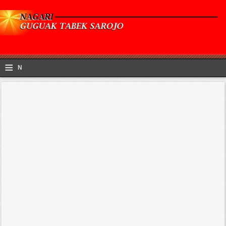
≡
N
a
v
i
g
a
ti
o
n