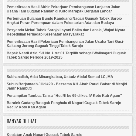
Pemeriksaan Hasil Akhir Pekerjaan Pembangunan Lanjutan Jalan
Usaha Tani Guguak Randah di Koto Marapak Berjalan Lancar
Pertemuan Bulanan Bundo Kanduang Nagari Guguak Tabek Sarojo
Angkat Peran Perempuan dalam Pelestarian Adat dan Budaya
Posyandu Melati Tabek Sarojo Layani Balita dan Lansia, Wujud Nyata
Kepedulian terhadap Kesehatan Masyarakat
Pemeriksaan Hasil Pekerjaan Pembangunan Jalan Usaha Tani Guci-
Kaluang Jorong Guguak Tinggi Tabek Sarojo
Bapak Nasdi Azid, SH No. Urut 01 Terpilih sebagai Walinagari Guguak
Tabek Sarojo Periode 2019-2025
Subhanallah, Adat Minangkabau, Ustadz Abdul Somad LC, MA
Subuh Berjamaah Jilid #20 - Bersama KH.Abah Raudl Bahar di Mesjid
Jami' Rambuti
Penampilan Tambua Tansa "Hut RI ke 69 di kec IV Koto Kab Agam"
Baralek Gadang Batagak Penghulu di Nagari Guguak Tabek Sarojo
Kec.IV Koto Kab.Agam
BANYAK DILIHAT
Kegiatan Anak Nagari Guguak Tabek Sarojo