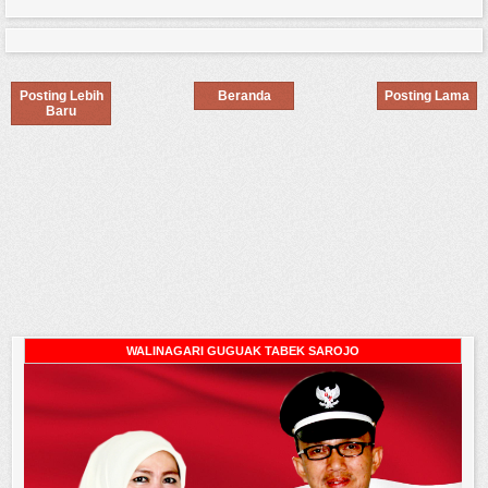
Posting Lebih
Beranda
Posting Lama
Baru
WALINAGARI GUGUAK TABEK SAROJO