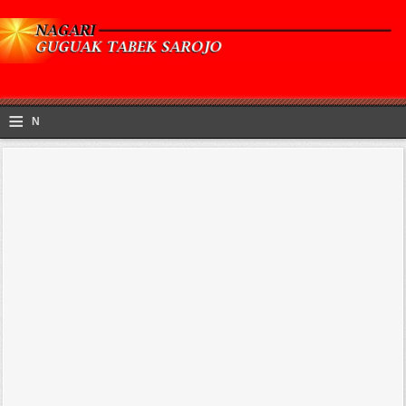
≡
N
a
v
i
g
a
ti
o
n