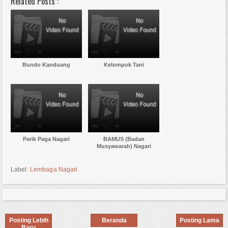
Related Posts :
Bundo Kanduang
Kelompok Tani
Parik Paga Nagari
BAMUS (Badan
Musyawarah) Nagari
Label:
Lembaga Nagari
Posting Lebih
Beranda
Posting Lama
Baru