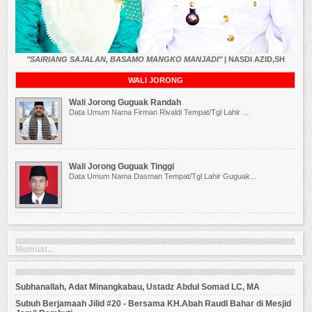
"SAIRIANG SAJALAN, BASAMO MANGKO MANJADI"
| NASDI AZID,SH
WALI JORONG
Wali Jorong Guguak Randah
Data Umum Nama Firman Rivaldi Tempat/Tgl Lahir ...
Wali Jorong Guguak Tinggi
Data Umum Nama Dasman Tempat/Tgl Lahir Guguak...
Memuat...
Subhanallah, Adat Minangkabau, Ustadz Abdul Somad LC, MA
Subuh Berjamaah Jilid #20 - Bersama KH.Abah Raudl Bahar di Mesjid