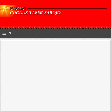
≡
N
a
v
i
g
a
ti
o
n