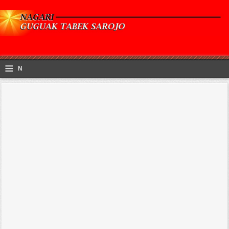
≡
N
a
v
i
g
a
ti
o
n