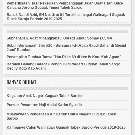
Pemeriksaan Hasil Pekerjaan Pembangunan Jalan Usaha Tani Guci-
Kaluang Jorong Guguak Tinggi Tabek Sarojo
Bapak Nasdi Azid, SH No. Urut 01 Terpilih sebagai Walinagari Guguak
Tabek Sarojo Periode 2019-2025
Subhanallah, Adat Minangkabau, Ustadz Abdul Somad LC, MA
Subuh Berjamaah Jilid #20 - Bersama KH.Abah Raudl Bahar di Mesjid
Jami' Rambuti
Penampilan Tambua Tansa "Hut RI ke 69 di kec IV Koto Kab Agam"
Baralek Gadang Batagak Penghulu di Nagari Guguak Tabek Sarojo
Kec.IV Koto Kab.Agam
BANYAK DILIHAT
Kegiatan Anak Nagari Guguak Tabek Sarojo
Pondok Pesantren Haji Abdul Karim Syua'ib
Musyawarah Pengadaan Air Bersih Untuk Nagari Guguak Tabek
Sarojo
Kampanye Calon Walinagari Guguak Tabek Sarojo Periode 2019-2025