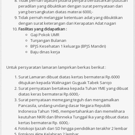
Tidak pernah dijatuhi pidana penjara berdasarkan putusan
peradilan yang dibuktikan dengan surat pernyataan dari
yang bersangkutan diatas materai 6000,-
Tidak pernah melanggar ketentuan adat yang dibuktikan
dengan surat keterangan dari Kerapatan Adat nagari
Fasilitas yang didapatkan :
Gaji Pokok UMR
Tunjangan Bulanan
BPJS Kesehatan 1 keluarga (BPJS Mandiri)
Baju dinas kerja
Untuk persyaratan lamaran lampirkan berkas berikut :
Surat Lamaran dibuat diatas kertas bermaterai Rp.6000
ditujukan kepada Walinagari Guguak Tabek Sarojo
Surat pernyataan bertakwa kepada Tuhan YME yang dibuat
diatas keras bermaterai Rp.6000,-
Surat pernyataan memegang teguh dan mengamalkan
Pancasila, undang-undang dasar Negara Republik
Indonesia Tahun 1945, mempertahankan dan memelihara
keutuhan NKRI dan Bhinneka Tunggal Ika yang dibuat diatas
kertas bermaterai Rp. 6000,-
Fotokopi Ijazah dari SD hingga pendidikan terakhir 2 lembar
Fotokopi Akte Kelahiran 2 lembar