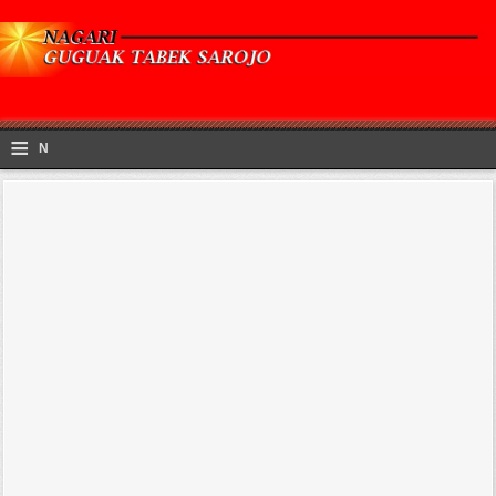
≡
N
a
v
i
g
a
ti
o
n