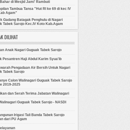
Bahar di Mesjid Jami' Rambuti
ilan Tambua Tansa "Hut RI ke 69 di kec IV
Kab Agam"
ek Gadang Batagak Penghulu di Nagari
k Tabek Sarojo Kec.IV Koto Kab.Agam
K DILIHAT
tan Anak Nagari Guguak Tabek Sarojo
 Pesantren Haji Abdul Karim Syua'ib
warah Pengadaan Air Bersih Untuk Nagari
k Tabek Sarojo
nye Calon Walinagari Guguak Tabek Sarojo
de 2019-2025
ikan dan Serah Terima Jabatan Walinagari
 Walinagari Guguak Tabek Sarojo - NASDI
gunan Irigasi Tali Banda Tabek Sarojo
an dari PU Agam
Pelayanan