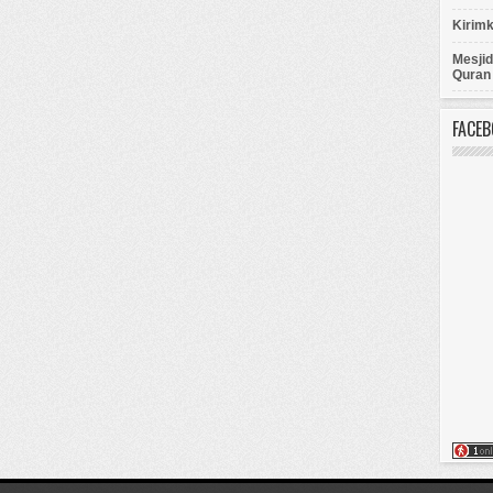
Kirimk
Mesji
Quran 
FACE