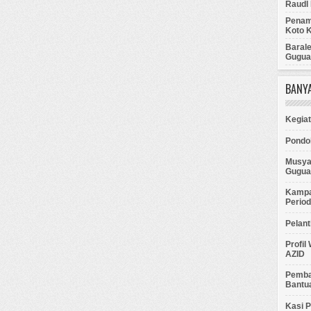
Raudl 
Penamp
Koto 
Baral
Gugua
BANYA
Kegia
Pondok
Musya
Gugua
Kampa
Perio
Pelant
Profil
AZID
Pemban
Bantu
Kasi 