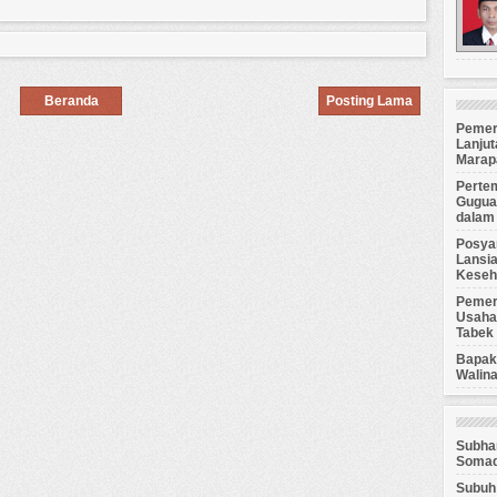
Beranda
Posting Lama
Pemer
Lanjut
Marap
Perte
Gugua
dalam
Posyan
Lansia
Keseh
Pemer
Usaha 
Tabek 
Bapak 
Walina
Subhan
Somad
Subuh