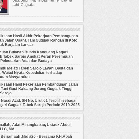
Data Umum Nama Dasman Tempat/Tgl
Lahir Guguak...
iksaan Hasil Akhir Pekerjaan Pembangunan
an Jalan Usaha Tani Guguak Randah di Koto
ak Berjalan Lancar
muan Bulanan Bundo Kanduang Nagari
k Tabek Sarojo Angkat Peran Perempuan
 Pelestarian Adat dan Budaya
du Melati Tabek Sarojo Layani Balita dan
, Wujud Nyata Kepedulian terhadap
atan Masyarakat
iksaan Hasil Pekerjaan Pembangunan Jalan
Tani Guci-Kaluang Jorong Guguak Tinggi
Sarojo
Nasdi Azid, SH No. Urut 01 Terpilih sebagai
gari Guguak Tabek Sarojo Periode 2019-2025
allah, Adat Minangkabau, Ustadz Abdul
 LC, MA
 Berjamaah Jilid #20 - Bersama KH.Abah