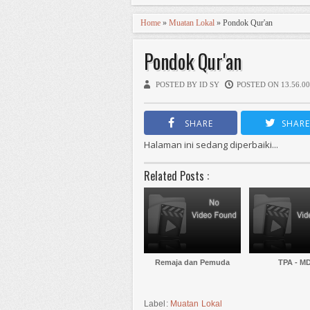
Home
»
Muatan Lokal
» Pondok Qur'an
Pondok Qur'an
POSTED BY ID SY
POSTED ON 13.56.00
SHARE
SHARE
Halaman ini sedang diperbaiki...
Related Posts :
Remaja dan Pemuda
TPA - M
Label:
Muatan Lokal