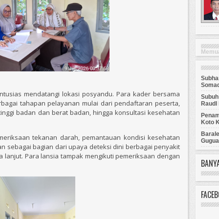
Memuat
Subhan
Somad
antusias mendatangi lokasi posyandu. Para kader bersama
Subuh
agai tahapan pelayanan mulai dari pendaftaran peserta,
Raudl 
inggi badan dan berat badan, hingga konsultasi kesehatan
Penamp
Koto 
Baral
emeriksaan tekanan darah, pemantauan kondisi kesehatan
Gugua
 sebagai bagian dari upaya deteksi dini berbagai penyakit
a lanjut. Para lansia tampak mengikuti pemeriksaan dengan
BANYA
FACE