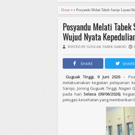
Home
» » Posyandu Melati Tabek Sarojo Layani Ba
Posyandu Melati Tabek S
Wujud Nyata Kepedulia
POSTED BY GUGUAK TABEK SAROJO
SHARE
SHARE
Guguak Tinggi, 9 Juni 2026
– Posy
melaksanakan kegiatan pelayanan ke
Sarojo, Jorong Guguak Tinggi, Nagari
pada hari
Selasa (09/06/2026)
. Kegia
petugas kesehatan yang memberikan b