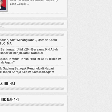
Data Umum Nama Dasman Tempat/Tgl
Lahir Guguak...
...
allah, Adat Minangkabau, Ustadz Abdul
 LC, MA
 Berjamaah Jilid #20 - Bersama KH.Abah
Bahar di Mesjid Jami' Rambuti
ilan Tambua Tansa "Hut RI ke 69 di kec IV
Kab Agam"
ek Gadang Batagak Penghulu di Nagari
k Tabek Sarojo Kec.IV Koto Kab.Agam
K DILIHAT
BOOK NAGARI